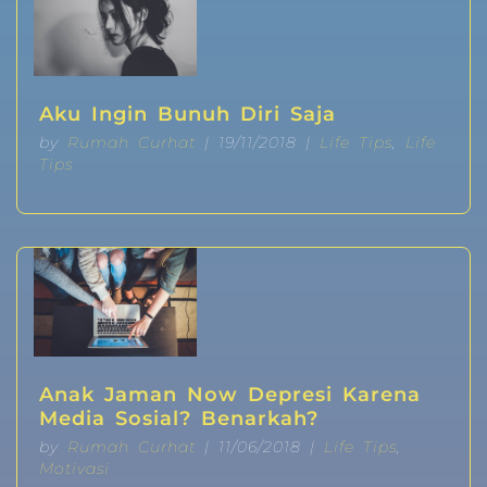
Aku Ingin Bunuh Diri Saja
by
Rumah Curhat
| 19/11/2018 |
Life Tips
,
Life
Tips
Anak Jaman Now Depresi Karena
Media Sosial? Benarkah?
by
Rumah Curhat
| 11/06/2018 |
Life Tips
,
Motivasi