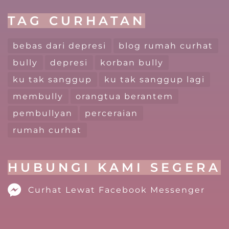
TAG CURHATAN
bebas dari depresi
blog rumah curhat
bully
depresi
korban bully
ku tak sanggup
ku tak sanggup lagi
membully
orangtua berantem
pembullyan
perceraian
rumah curhat
HUBUNGI KAMI SEGERA
Curhat Lewat Facebook Messenger