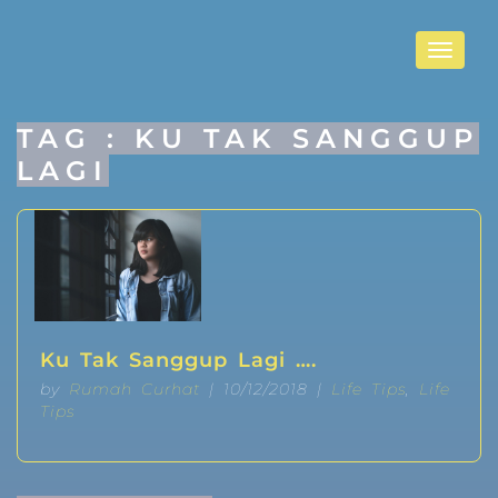
Toggle
navigat
TAG : KU TAK SANGGUP
LAGI
Ku Tak Sanggup Lagi ….
by
Rumah Curhat
| 10/12/2018 |
Life Tips
,
Life
Tips