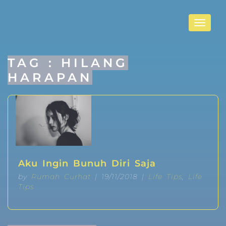
Toggle
navigat
TAG : HILANG
HARAPAN
Aku Ingin Bunuh Diri Saja
by
Rumah Curhat
| 19/11/2018 |
Life Tips
,
Life
Tips