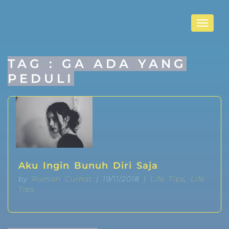
Toggle
navigat
TAG : GA ADA YANG
PEDULI
Aku Ingin Bunuh Diri Saja
by
Rumah Curhat
| 19/11/2018 |
Life Tips
,
Life
Tips