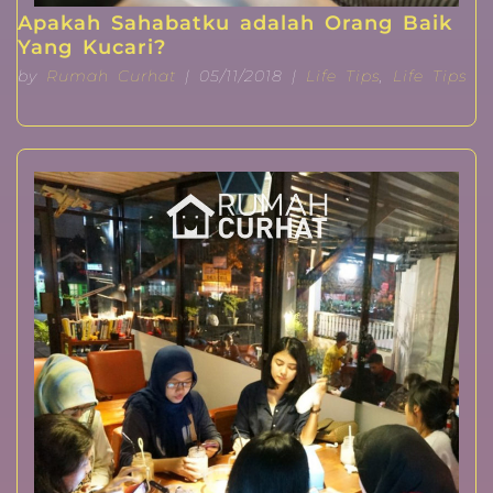
Apakah Sahabatku adalah Orang Baik
Yang Kucari?
by
Rumah Curhat
| 05/11/2018 |
Life Tips
,
Life Tips