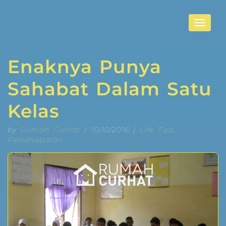
Toggle
navigat
Enaknya Punya
Sahabat Dalam Satu
Kelas
by
Rumah Curhat
| 10/10/2016 |
Life Tips
,
Persahabatan