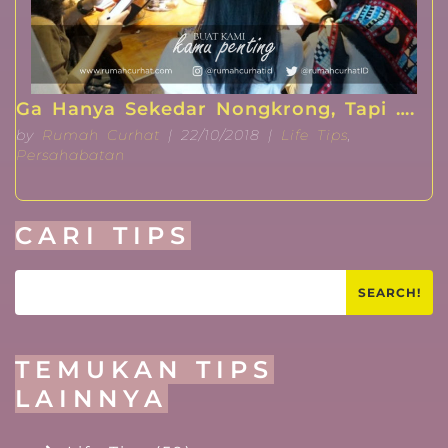
Ga Hanya Sekedar Nongkrong, Tapi ….
by
Rumah Curhat
| 22/10/2018 |
Life Tips
,
Persahabatan
CARI TIPS
SEARCH!
TEMUKAN TIPS
LAINNYA