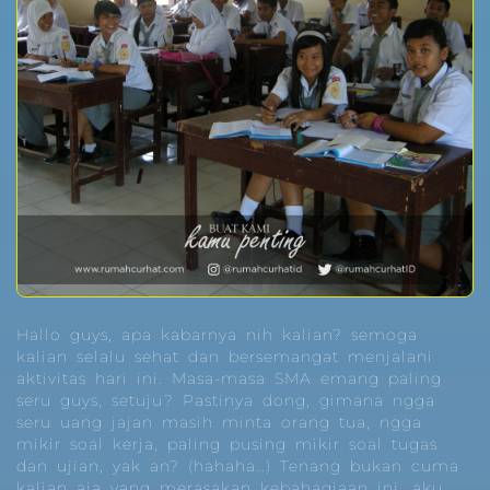
Hallo guys, apa kabarnya nih kalian? semoga
kalian selalu sehat dan bersemangat menjalani
aktivitas hari ini. Masa-masa SMA emang paling
seru guys, setuju? Pastinya dong, gimana ngga
seru uang jajan masih minta orang tua, ngga
mikir soal kerja, paling pusing mikir soal tugas
dan ujian, yak an? (hahaha…) Tenang bukan cuma
kalian aja yang merasakan kebahagiaan ini, aku