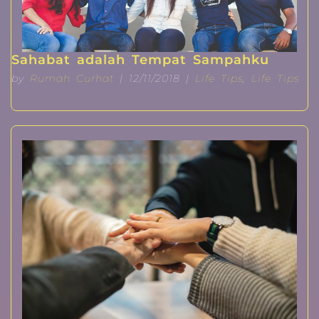
Sahabat adalah Tempat Sampahku
by
Rumah Curhat
| 12/11/2018 |
Life Tips
,
Life Tips