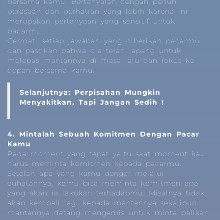
bersama kamu. Bertanyalah dengan penuh
perasaan dan perhatian yang lebih karena ini
merupakan pertanyaan yang sensitif untuk
pacarmu.
Cermati setiap jawaban yang diberikan pacarmu
dan pastikan bahwa dia telah lapang untuk
melepas mantannya di masa lalu dan fokus ke
depan bersama kamu.
Selanjutnya
:
Perpisahan Mungkin
Menyakitkan, Tapi Jangan Sedih !
4. Mintalah Sebuah Komitmen Dengan Pacar
Kamu
Pada moment yang tepat yaitu saat moment kau
harus meminta komitmen kepada pacarmu.
Setelah apa yang kamu dengar melalui
cuhatannya, kamu bisa meminta komitmen apa
yang akan ia lakukan terhadapmu. Misalnya tidak
akan kembali lagi kepada mantannya sekalipun
mantannya datang mengemis untuk minta balikan.