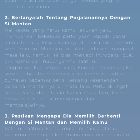
akan merasa bersalah dengan semua yang ia
curhatin ke kamu.
2. Bertanyalah Tentang Perjalanannya Dengan
Si Mantan
Hal kedua yang harus kamu lakukan yaitu
memberikan beberapa pertanyaan kepada pacar
kamu tentang kesibukkannya di masa lalu bersama
sang mantan. Mungkin ini akan terkesan mengorek
masa lalu, namun ini bisa menjadi intropeksi buat
diri kamu dan hubunganmu saat ini.
Jangan berikan respon yang kurang menyenangkan
seperti tiba-tiba ngambek atau cemburu ketika
curhatan pacarmu berisi tentang kesenangan
bersama mantannya di masa lalu. Perlu di ingat
semua yang diceritakan hanya masa lalu, kamu
hanya butuh untuk mendengar dan
mempelajarinya.
3. Pastikan Mengapa Dia Memilih Berhenti
Dengan Si Mantan dan Memilih Kamu
Kali ini saatnya kamu mulai bertanya alasan
pacarmu meninggalkan mantannya dan sekarang