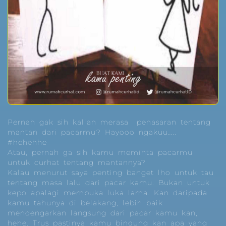
Pernah gak sih kalian merasa penasaran tentang
mantan dari pacarmu? Hayooo ngakuu…..
#hehehhe
Atau, pernah ga sih kamu meminta pacarmu
untuk curhat tentang mantannya?
Kalau menurut saya penting banget lho untuk tau
tentang masa lalu dari pacar kamu. Bukan untuk
kepo apalagi membuka luka lama. Kan daripada
kamu tahunya di belakang, lebih baik
mendengarkan langsung dari pacar kamu kan,
hehe. Trus pastinya kamu bingung kan apa yang