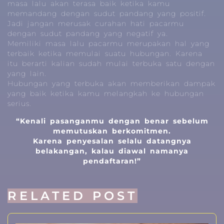
masa lalu akan terasa baik ketika kamu
memandang dengan sudut pandang yang positif.
Jadi jangan merusak curahan hati pacarmu
dengan sudut pandang yang negatif ya.
Memiliki masa lalu pacarmu merupakan hal yang
terbaik ketika memulai suatu hubungan. Karena
itu berarti kalian sudah mulai terbuka satu dengan
yang lain.
Hubungan yang terbuka akan memberikan dampak
yang baik ketika kamu melangkah ke hubungan
serius.
“Kenali pasanganmu dengan benar sebelum
memutuskan berkomitmen.
Karena penyesalan selalu datangnya
belakangan, kalau diawal namanya
pendaftaran!”
RELATED POST