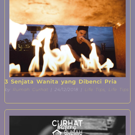
3 Senjata Wanita yang Dibenci Pria
by
Rumah Curhat
| 24/12/2018 |
Life Tips
,
Life Tips