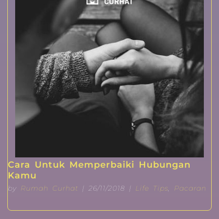
Cara Untuk Memperbaiki Hubungan
Kamu
by
Rumah Curhat
| 26/11/2018 |
Life Tips
,
Pacaran