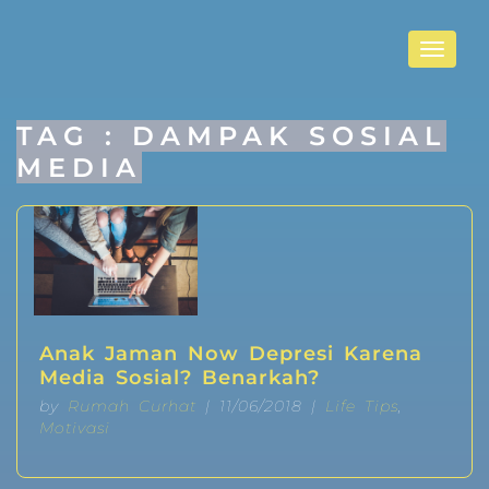
Toggle
navigat
TAG : DAMPAK SOSIAL
MEDIA
Anak Jaman Now Depresi Karena
Media Sosial? Benarkah?
by
Rumah Curhat
| 11/06/2018 |
Life Tips
,
Motivasi