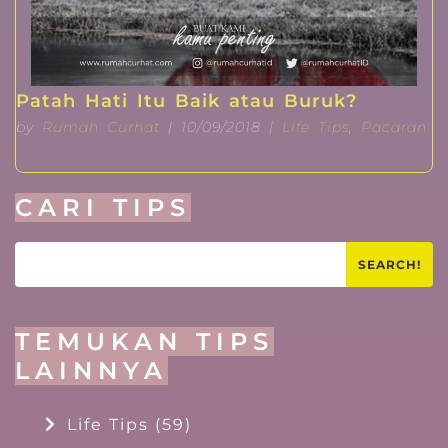
Patah Hati Itu Baik atau Buruk?
by
Rumah Curhat
| 10/09/2018 |
Life Tips
,
Pacaran
CARI TIPS
SEARCH!
TEMUKAN TIPS
LAINNYA
Life Tips
(59)