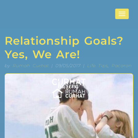
Toggle
navigat
Relationship Goals?
Yes, We Are!
by
Rumah Curhat
| 09/05/2017 |
Life Tips
,
Pacaran