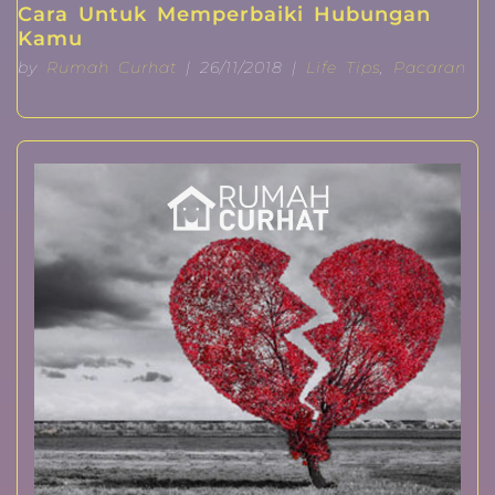
Cara Untuk Memperbaiki Hubungan
Kamu
by
Rumah Curhat
| 26/11/2018 |
Life Tips
,
Pacaran