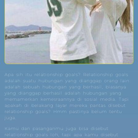
Apa sih itu relationship goals? Relationship goals
adalah suatu hubungan yang dianggap orang lain
adalah sebuah hubungan yang berhasil, biasanya
yang dianggap berhasil adalah hubungan yang
memamerkan kemesraannya di sosial media. Tapi
apakah di belakang layar mereka pantas disebut
relationship goals? Hmm pastinya belum tentu
juga.
Kamu dan pasanganmu juga bisa disebut
relationship goals loh, tapi apa kamu disebut