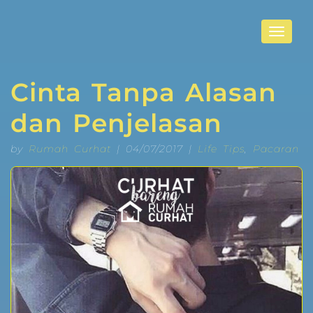
Toggle
navigat
Cinta Tanpa Alasan
dan Penjelasan
by
Rumah Curhat
| 04/07/2017 |
Life Tips
,
Pacaran