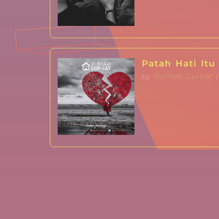
Patah Hati Itu
by
Rumah Curhat
|