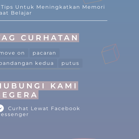
 Tips Untuk Meningkatkan Memori
aat Belajar
TAG CURHATAN
move on
pacaran
pandangan kedua
putus
HUBUNGI KAMI
SEGERA
Curhat Lewat Facebook
essenger