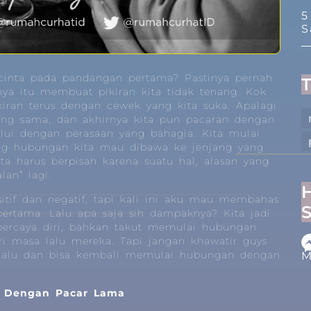
5
S
 cinta pada pandangan pertama? Pastinya pernah
nya itu membuat pikiran kita tidak tenang. Kok
kiran terus dengan cewek yang kita suka. Apalagi
ang sama, dan akhirnya kita pun pacaran dengan
alui dengan perasaan yang bahagia. Kita mulai
ang hubungan kita mau dibawa ke jenjang yang
ita harus berpisah karena suatu hal, alasan yang
an” lagi.
tif dan negatif, tapi kali ini aku mau membahas
ertama. Lalu apa saja sih dampaknya? Kita jadi
 percaya diri, bahkan takut memulai hubungan
ri masa lalu mereka. Tapi jangan khawatir guys
 lalu dan bisa kembali memulai hubungan dengan
M
n Dengan Pacar Lama