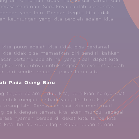
ung diri di rumah, tidak mau keluar kamar, dan
erasa sendirian. Sebaiknya carilah komunitas
engan yang lain. Dengan begitu kita tidak
an keuntungan yang kita peroleh adalah kita
 kita putus adalah kita tidak bisa berdamai
a kita tidak bisa memaafkan diri sendiri, bahkan
pacar pertama adalah hal yang tidak dapat kita
langkah selanjutnya untuk segera “move on” adalah
n diri sendiri maupun pacar lama kita.
ati Pada Orang Baru
ng terjadi dalam hidup kita, demikian halnya saat
lu untuk menjadi pribadi yang lebih baik tidak
uk orang lain. Percayalah saat kita menikmati
 baik dengan teman, kita akan muncul sebagai
rasa nyaman berada di dekat kita. tanpa kita
t kita lho. Ya siapa lagi? Kalau bukan teman‐