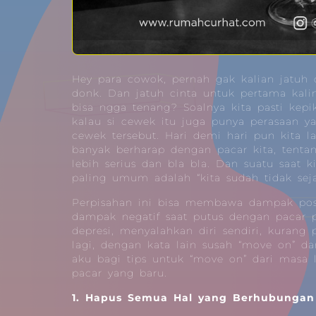
Hey para cowok, pernah gak kalian jatuh
donk. Dan jatuh cinta untuk pertama kali
bisa ngga tenang? Soalnya kita pasti kepi
kalau si cewek itu juga punya perasaan y
cewek tersebut. Hari demi hari pun kita l
banyak berharap dengan pacar kita, tent
lebih serius dan bla bla. Dan suatu saat k
paling umum adalah “kita sudah tidak sejal
Perpisahan ini bisa membawa dampak posi
dampak negatif saat putus dengan pacar p
depresi, menyalahkan diri sendiri, kurang
lagi, dengan kata lain susah “move on” da
aku bagi tips untuk “move on” dari masa
pacar yang baru.
1. Hapus Semua Hal yang Berhubunga