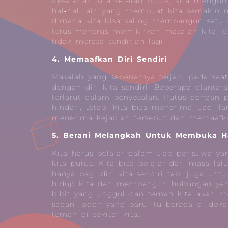
Kesalahan kita setelah putus, kita mengur
hal‐hal lain yang membuat kita semakin m
dimana kita bisa saling membangun satu d
terus‐menerus memikirkan masalah kita, d
tidak merasa sendirian lagi.
4. Memaafkan Diri Sendiri
Masalah yang sebenarnya terjadi pada saat
dengan diri kita sendiri. Beberapa diantar
terlarut dalam penyesalan. Putus dengan 
hindari, tetapi kita bisa menerima. Jadi 
menerima kejadian tersebut dan memaafka
5. Berani Melangkah Untuk Membuka H
Kita harus belajar dalam tiap peristiwa ya
kita putus. Kita bisa belajar dari masa la
hanya bagi diri kita sendiri tapi juga unt
hidup kita dan membangun hubungan yang
bibit yang unggul dan teman kita akan me
sadari jodoh yang baru itu berada di deka
teman di sekitar kita.