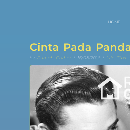
HOME
Cinta Pada Pand
by
Rumah Curhat
| 16/08/2016 |
Life Tips
,