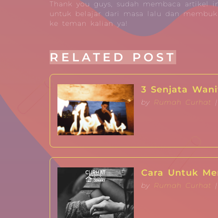
Thank you guys, sudah membaca artikel in
untuk belajar dari masa lalu dan membuka
ke teman kalian ya!
RELATED POST
3 Senjata Wani
by
Rumah Curhat
|
Cara Untuk M
by
Rumah Curhat
|