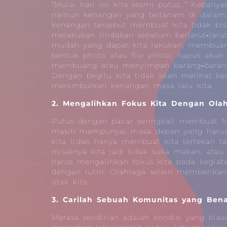
“Mulai hari ini kita resmi putus…” Keban
namun kenangan yang tertanam di dalam 
kenangan tersebut membuat kita tidak bis
melakukan tindakan sebelum berlarut‐laru
mudah yang dapat kita lakukan, membua
bentuk photo atau file photo, hapus akun 
membuang atau menyimpan barang‐barang
Dengan begitu kita tidak akan melihat ke
menimbulkan kenangan masa lalu kita.
2. Mengalihkan Fokus Kita Dengan Ola
Putus dengan pacar seringkali membuat fo
masih mempunyai masa depan yang harus 
kita tidak hanya membuat kita tertekan ta
misalnya kita jadi tidak suka makan, atau
harus mengalihkan fokus kita pada kegiata
dengan rutin. Olahraga selain memberikan 
otak kita.
3. Carilah Sebuah Komunitas yang Ben
Merasa sendirian adalah kondisi yang bias