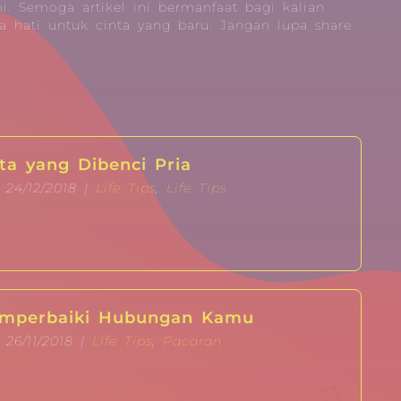
i. Semoga artikel ini bermanfaat bagi kalian
 hati untuk cinta yang baru. Jangan lupa share
ta yang Dibenci Pria
 24/12/2018 |
Life Tips
,
Life Tips
emperbaiki Hubungan Kamu
 26/11/2018 |
Life Tips
,
Pacaran