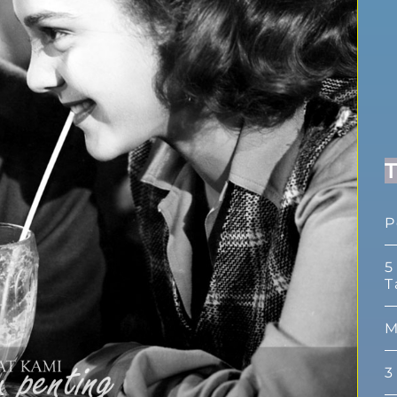
P
5
T
M
3