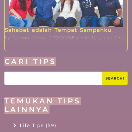
Sahabat adalah Tempat Sampahku
by
Rumah Curhat
| 12/11/2018 |
Life Tips
,
Life Tips
CARI TIPS
SEARCH!
TEMUKAN TIPS
LAINNYA
Life Tips
(59)