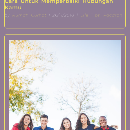
Cara Untuk Memperbaiki Hubungan
Kamu
by
Rumah Curhat
| 26/11/2018 |
Life Tips
,
Pacaran