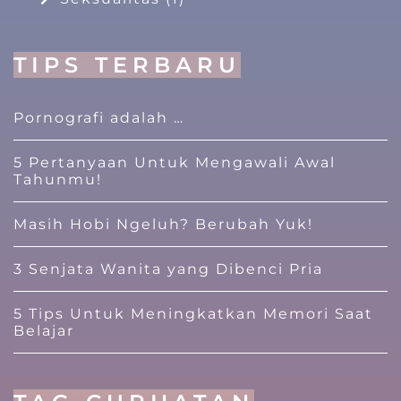
TIPS TERBARU
Pornografi adalah …
5 Pertanyaan Untuk Mengawali Awal
Tahunmu!
Masih Hobi Ngeluh? Berubah Yuk!
3 Senjata Wanita yang Dibenci Pria
5 Tips Untuk Meningkatkan Memori Saat
Belajar