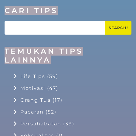
CARI TIPS
SEARCH!
TEMUKAN TIPS
LAINNYA
Life Tips
(59)
Motivasi
(47)
Orang Tua
(17)
Pacaran
(52)
Persahabatan
(39)
Seksualitas
(1)