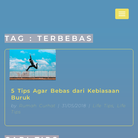
Toggle
navigat
TAG : TERBEBAS
5 Tips Agar Bebas dari Kebiasaan
Buruk
by
Rumah Curhat
| 31/05/2018 |
Life Tips
,
Life
Tips