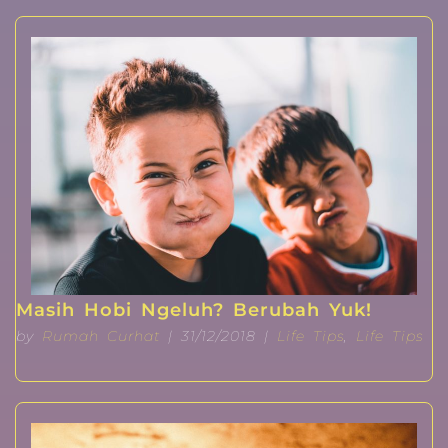
Masih Hobi Ngeluh? Berubah Yuk!
by
Rumah Curhat
| 31/12/2018 |
Life Tips
,
Life Tips