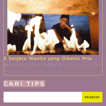
3 Senjata Wanita yang Dibenci Pria
by
Rumah Curhat
| 24/12/2018 |
Life Tips
,
Life Tips
CARI TIPS
SEARCH!