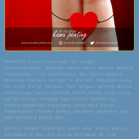
Memiliki suatu hubungan itu sangat
menyenangkan. Apalagi kalau kamu semua sedang
merasakan cinta pertamamu dan kamu sedang
dimanja-manjain dengan si dia nih. Rasanya dunia
ini milik kalian berdua. Tapi jangan seneng doank,
kamu juga harus merawat benih-benih cinta yang
kalian punya. Kenapa saya bicara seperti itu,
karena beberapa pasangan yang saya survey,
kebanyakan mereka hanya bertahan sebentar saja
dan akhirnya putus deh.
Konflik dalam hubungan pasti ada. Kamu punya
pendapat A dan dia punya pendapat B. Gak