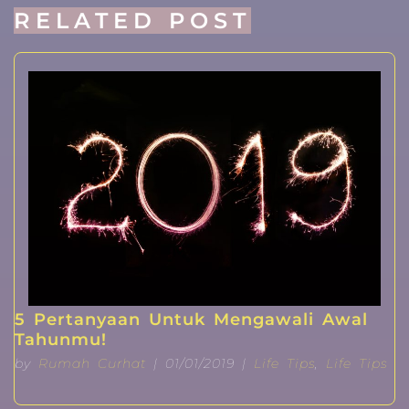
RELATED POST
5 Pertanyaan Untuk Mengawali Awal
Tahunmu!
by
Rumah Curhat
| 01/01/2019 |
Life Tips
,
Life Tips