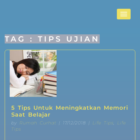
Toggle
navigat
TAG : TIPS UJIAN
5 Tips Untuk Meningkatkan Memori
Saat Belajar
by
Rumah Curhat
| 17/12/2018 |
Life Tips
,
Life
Tips