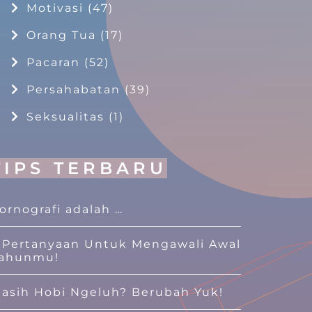
Motivasi
(47)
Orang Tua
(17)
Pacaran
(52)
Persahabatan
(39)
Seksualitas
(1)
TIPS TERBARU
ornografi adalah …
 Pertanyaan Untuk Mengawali Awal
ahunmu!
asih Hobi Ngeluh? Berubah Yuk!