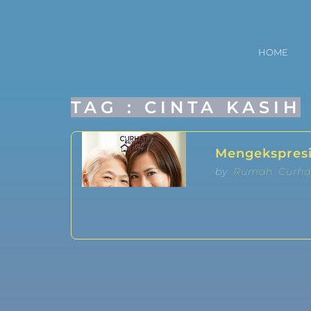
HOME
TAG : CINTA KASIH
Mengekspresi
by
Rumah Curha