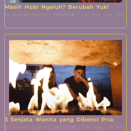
Masih Hobi Ngeluh? Berubah Yuk!
by
Rumah Curhat
| 31/12/2018 |
Life Tips
,
Life Tips
3 Senjata Wanita yang Dibenci Pria
by
Rumah Curhat
| 24/12/2018 |
Life Tips
,
Life Tips