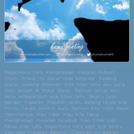
Bagaimana cara menghadapi masalah hidup?
Hmm.. hidup itu ibarat roda berputar. Kadang
diatas, kadang dibawah. Kita tidak tahu apa yang
akan terjadi di masa depan. Bahkan untuk satu
detik kedepanpun kita tidak tahu. Begitu juga
dengan masalah. Masalah selalu datang tanpa kita
minta. Tanpa permisi pula. Namun kita tidak dapat
menolaknya. Mau tidak mau kita harus
menghadapi masalah tersebut. Siap tidak siap
harus siap. Lalu bagaimana cara agar kita selalu
siap saat masalah datang? Dibawah ini adalah