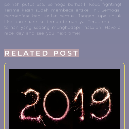
pernah putus asa. Semoga berhasil.
Keep fighting!
Terima kasih sudah membaca artikel ini. Semoga
bermanfaat bagi kalian semua. Jangan lupa untuk
like dan share ke teman-teman ya! Terutama
teman yang sedang menghadapi masalah.
Have a
nice day and see you next time!
RELATED POST