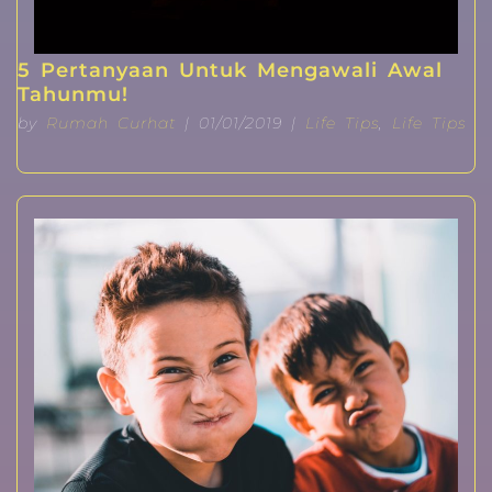
5 Pertanyaan Untuk Mengawali Awal
Tahunmu!
by
Rumah Curhat
| 01/01/2019 |
Life Tips
,
Life Tips